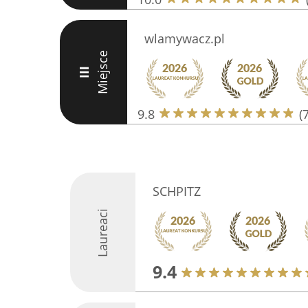
wlamywacz.pl
Miejsce
III
9.8
(
SCHPITZ
Laureaci
9.4