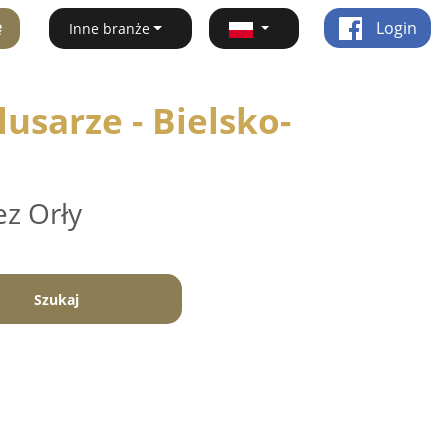
ę
Login
Inne branże
usarze - Bielsko-
ez Orły
Szukaj