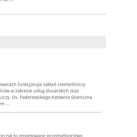
towicach funkcjonuje zakład rzemieślniczy
ńców w zakresie usług ślusarskich oraz
luczy. Os. Paderewskiego Katowice Graniczna
m ...
Korczyk to renomowane przedsiębiorstwo