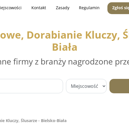
iejscowości
Kontakt
Zasady
Regulamin
Zgłoś si
e, Dorabianie Kluczy, Śl
Biała
nne firmy z branży nagrodzone prz
 Kluczy, Ślusarze - Bielsko-Biała