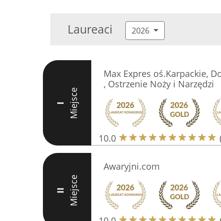
Laureaci
2026
Max Expres oś.Karpackie, Do
, Ostrzenie Noży i Narzędzi
Miejsce
I
10.0
Awaryjni.com
Miejsce
II
10.0