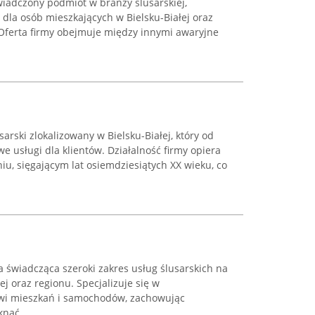
wiadczony podmiot w branży ślusarskiej,
dla osób mieszkających w Bielsku-Białej oraz
 Oferta firmy obejmuje między innymi awaryjne
arski zlokalizowany w Bielsku-Białej, który od
 usługi dla klientów. Działalność firmy opiera
iu, sięgającym lat osiemdziesiątych XX wieku, co
ma świadcząca szeroki zakres usług ślusarskich na
j oraz regionu. Specjalizuje się w
wi mieszkań i samochodów, zachowując
nąć ...