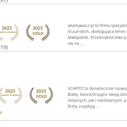
wlamywacz.pl to firma specjal
ślusarskich, obsługująca teren 
Małopolski. Przedsiębiorstwo p
się na ...
719)
SCHPITZ to dynamicznie rozwija
Białej, koncentrujące swoją d
żelaznych, jak i nieżelaznych, 
firmy znajdują ...