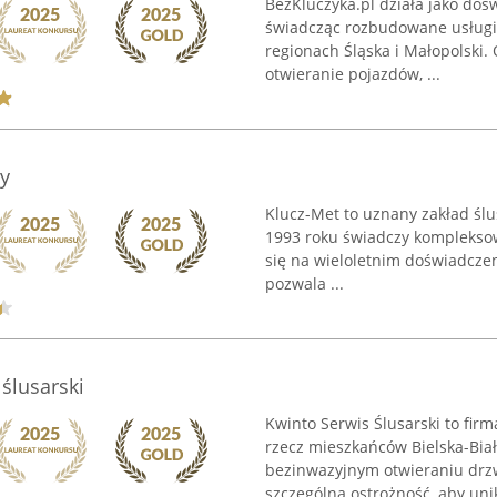
BezKluczyka.pl działa jako doś
świadcząc rozbudowane usługi 
regionach Śląska i Małopolski.
otwieranie pojazdów, ...
zy
Klucz-Met to uznany zakład ślus
1993 roku świadczy kompleksowe
się na wieloletnim doświadczen
pozwala ...
ślusarski
Kwinto Serwis Ślusarski to fir
rzecz mieszkańców Bielska-Białe
bezinwazyjnym otwieraniu drz
szczególną ostrożność, aby unik