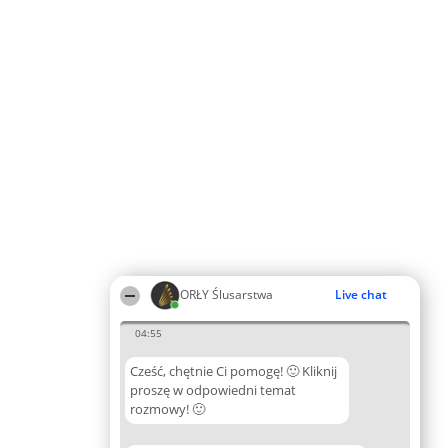
ORŁY Ślusarstwa
Live chat
04:55
Cześć, chętnie Ci pomogę! 🙂 Kliknij
proszę w odpowiedni temat
rozmowy! 🙂