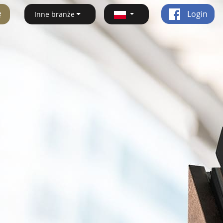
ę
Login
Inne branże