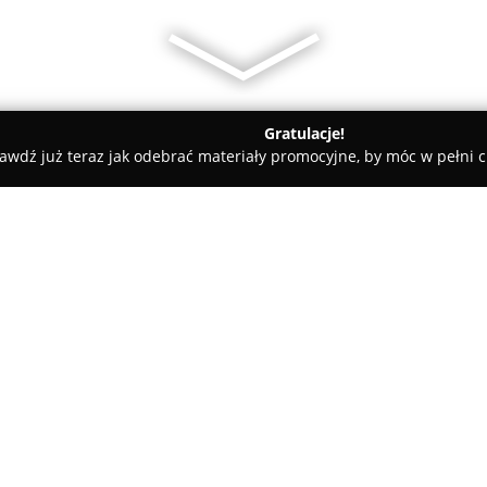
Gratulacje!
awdź już teraz jak odebrać materiały promocyjne, by móc w pełni c
Kluczy, Ślusarze - powiat będziński
3d-elements
O firmie:
Przy ulicy Rzemieślniczej 16 w 
skoncentrowana na świadczeni
metali. Zakład ten reprezentuj
zaawansowane rozwiązania tec
zawodowym. W asortymencie usł