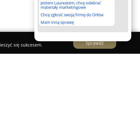
Jestem Laureatem, chcę odebrać
materiały marketingowe
Chcę zgłosić swoją firmę do Orłów
Mam inną sprawę
Sprawdź
ieszyć się sukcesem.
Czeladzi mieści się firma
3d-elements
,
u kompleksowych usług związanych z obróbką
e nowoczesne podejście do ślusarstwa, łącząc
hnologiczne z długoletnim doświadczeniem
ug znajduje się precyzyjne cięcie laserowe,