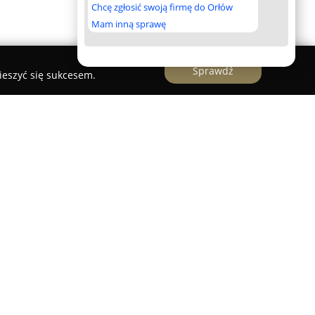
Chcę zgłosić swoją firmę do Orłów
Mam inną sprawę
Sprawdź
ieszyć się sukcesem.
ryjne otwieranie
ziałający w branży ślusarskiej, mający swoją
e Carrefour przy ul. Wojska Polskiego 2D.
pleksowe usługi związane z obsługą kluczy i
ejscem dla lokalnych mieszkańców wymagających
anych usług znajduje się szybkie dorabianie
ak i tych z atestem czy immobilizerem. Firma
waryjnym otwieraniu zamków oraz samochodów