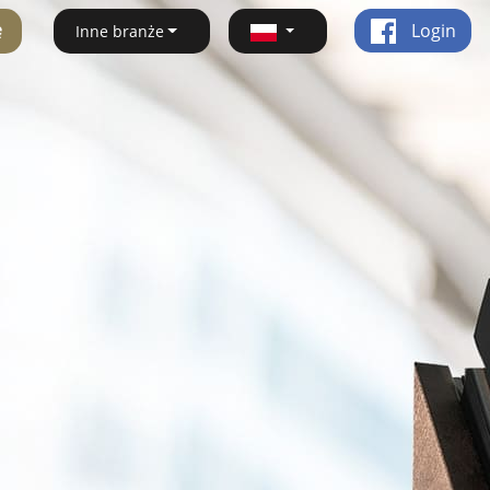
ę
Login
Inne branże