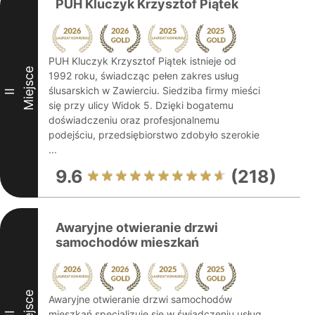
PUH Kluczyk Krzysztof Piątek
PUH Kluczyk Krzysztof Piątek istnieje od
Miejsce
1992 roku, świadcząc pełen zakres usług
ślusarskich w Zawierciu. Siedziba firmy mieści
II
się przy ulicy Widok 5. Dzięki bogatemu
doświadczeniu oraz profesjonalnemu
podejściu, przedsiębiorstwo zdobyło szerokie
...
9.6
(218)
Awaryjne otwieranie drzwi
samochodów mieszkań
Miejsce
Awaryjne otwieranie drzwi samochodów
mieszkań specjalizuje się w świadczeniu usług
III