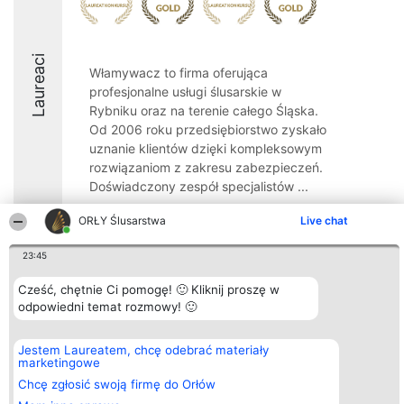
Laureaci
Włamywacz to firma oferująca
profesjonalne usługi ślusarskie w
Rybniku oraz na terenie całego Śląska.
Od 2006 roku przedsiębiorstwo zyskało
uznanie klientów dzięki kompleksowym
rozwiązaniom z zakresu zabezpieczeń.
Doświadczony zespół specjalistów ...
9.8
ORŁY Ślusarstwa
Live chat
23:45
Organizator plebiscytu
Plebiscyt
Kontakt
Cześć, chętnie Ci pomogę! 🙂 Kliknij proszę w
Bright Side Solutions sp. z o.
Laureaci
Kontakt
odpowiedni temat rozmowy! 🙂
o. sp. k.
Lista
ul. Ruska 22
wszystkich
Wrocław 50-079
Laureatów
Jestem Laureatem, chcę odebrać materiały
KRS 0000749100 | Regon
Zasady
marketingowe
381313360 | NIP 8943132676
Regulamin
+48 508 492 400
Polityka
Chcę zgłosić swoją firmę do Orłów
Prywatności