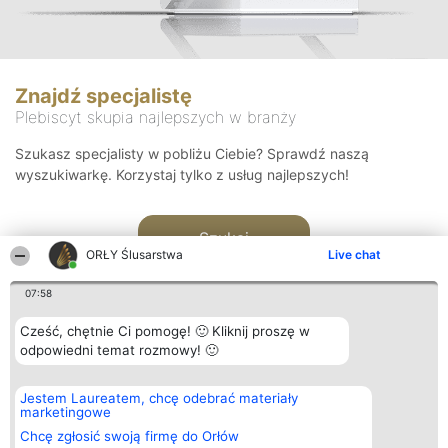
Znajdź specjalistę
Plebiscyt skupia najlepszych w branży
Szukasz specjalisty w pobliżu Ciebie? Sprawdź naszą
wyszukiwarkę. Korzystaj tylko z usług najlepszych!
Szukaj
ORŁY Ślusarstwa
Live chat
07:58
Cześć, chętnie Ci pomogę! 🙂 Kliknij proszę w
odpowiedni temat rozmowy! 🙂
Organizator plebiscytu
Plebiscyt
Kontakt
Jestem Laureatem, chcę odebrać materiały
Bright Side Solutions sp. z o.
Laureaci
Kontakt
marketingowe
o. sp. k.
Lista
ul. Ruska 22
wszystkich
Chcę zgłosić swoją firmę do Orłów
Wrocław 50-079
Laureatów