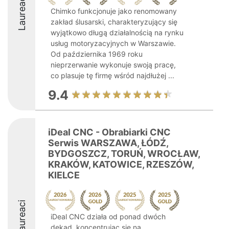
Laureaci
Chimko funkcjonuje jako renomowany
zakład ślusarski, charakteryzujący się
wyjątkowo długą działalnością na rynku
usług motoryzacyjnych w Warszawie.
Od października 1969 roku
nieprzerwanie wykonuje swoją pracę,
co plasuje tę firmę wśród najdłużej ...
9.4
iDeal CNC - Obrabiarki CNC
Serwis WARSZAWA, ŁÓDŹ,
BYDGOSZCZ, TORUŃ, WROCŁAW,
KRAKÓW, KATOWICE, RZESZÓW,
KIELCE
Laureaci
iDeal CNC działa od ponad dwóch
dekad, koncentrując się na