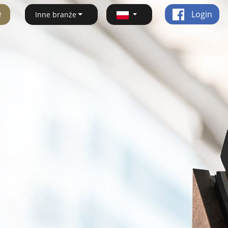
ę
Login
Inne branże