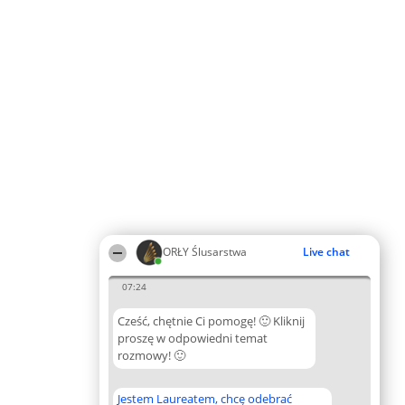
ORŁY Ślusarstwa
Live chat
07:24
Cześć, chętnie Ci pomogę! 🙂 Kliknij
proszę w odpowiedni temat
rozmowy! 🙂
Jestem Laureatem, chcę odebrać