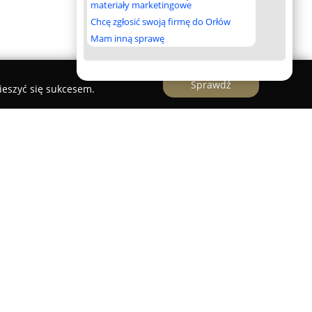
materiały marketingowe
Chcę zgłosić swoją firmę do Orłów
Mam inną sprawę
Sprawdź
ieszyć się sukcesem.
D"
d
to przedsiębiorstwo działające w Warszawie
 specjalizujące się w kompleksowych usługach
ożona w 2018 roku, odpowiadając na
fesjonalne doradztwo oraz nowoczesne systemy
iałalność firmy obejmuje między innymi awaryjne
ów, lokali usługowych i pojazdów, a także