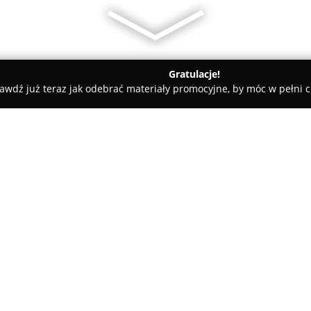
Gratulacje!
awdź już teraz jak odebrać materiały promocyjne, by móc w pełni c
 Kluczy, Ślusarze - Warszawa
Pogotowie Zamkowe "STANDAR
O firmie:
Pogotowie Zamkowe Standar
przy ulicy Josepha Conrada 16,
ślusarskich. Firma została zał
zapotrzebowanie rynku na pro
ochrony i kontroli dostępu. Dz
otwieranie drzwi mieszkań, dom