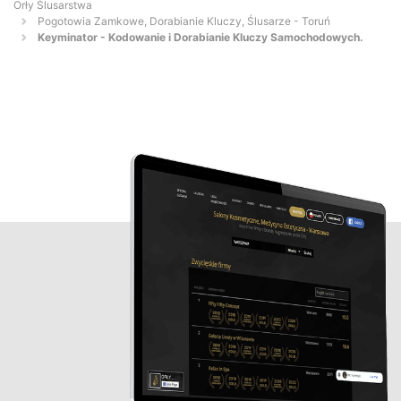
Orły Ślusarstwa
Pogotowia Zamkowe, Dorabianie Kluczy, Ślusarze - Toruń
Keyminator - Kodowanie i Dorabianie Kluczy Samochodowych.