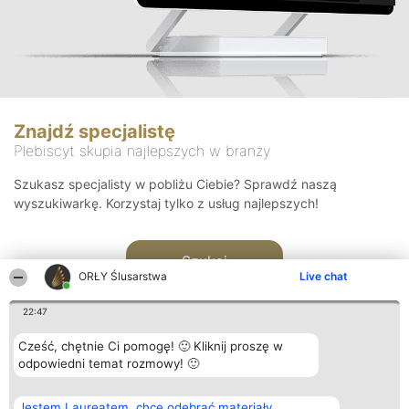
Znajdź specjalistę
Plebiscyt skupia najlepszych w branży
Szukasz specjalisty w pobliżu Ciebie? Sprawdź naszą
wyszukiwarkę. Korzystaj tylko z usług najlepszych!
Szukaj
ORŁY Ślusarstwa
Live chat
22:47
Cześć, chętnie Ci pomogę! 🙂 Kliknij proszę w
odpowiedni temat rozmowy! 🙂
Organizator plebiscytu
Plebiscyt
Kontakt
Jestem Laureatem, chcę odebrać materiały
Bright Side Solutions sp. z o.
Laureaci
Kontakt