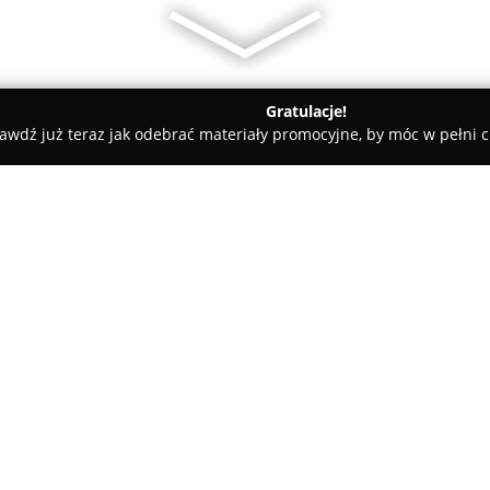
Gratulacje!
awdź już teraz jak odebrać materiały promocyjne, by móc w pełni c
Kluczy, Ślusarze - Gdańsk
Klucze Olech.Serwis Zamków Dorab
ianie Kluczy Gdańsk
O firmie:
Klucze Olech
to renomowany zak
długoletnią tradycję sięgającą 
doświadczenie w obsłudze za
oferując szeroką gamę profesj
Przedsiębiorstwo charakteryzu
realizowanych zadań, co przyci