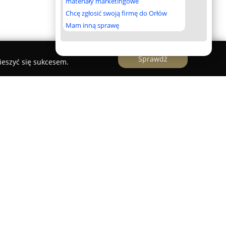
materiały marketingowe
Chcę zgłosić swoją firmę do Orłów
Mam inną sprawę
Sprawdź
ieszyć się sukcesem.
ianie Kluczy Gdańsk
ład ślusarski działający w Gdańsku, posiadający
roku 1948. Od lat 70. firma gromadzi
mków samochodowych oraz mieszkaniowych,
onalnych usług z zakresu zabezpieczeń.
je się precyzyjnym i fachowym podejściem do
ąga wielu klientów.