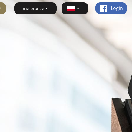
ę
Login
Inne branże