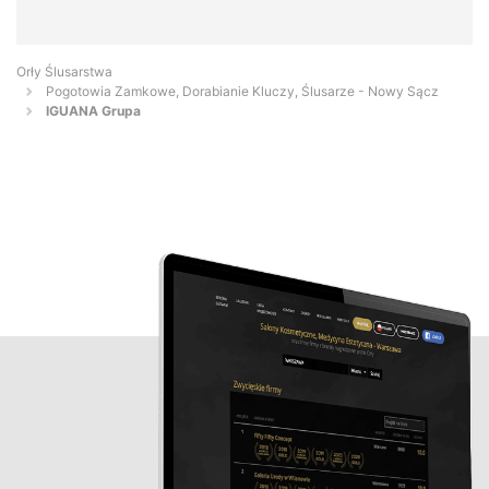
Orły Ślusarstwa
Pogotowia Zamkowe, Dorabianie Kluczy, Ślusarze - Nowy Sącz
IGUANA Grupa