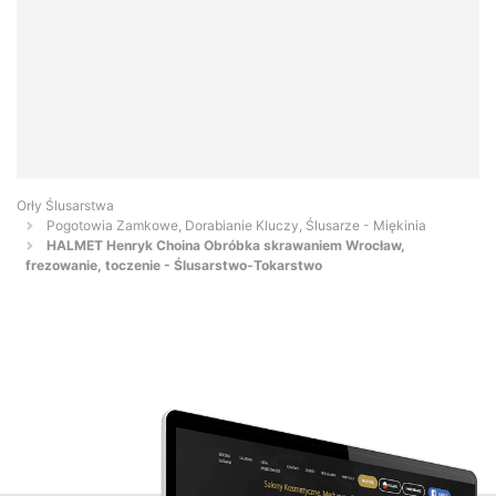
Orły Ślusarstwa
Pogotowia Zamkowe, Dorabianie Kluczy, Ślusarze - Miękinia
HALMET Henryk Choina Obróbka skrawaniem Wrocław,
frezowanie, toczenie - Ślusarstwo-Tokarstwo