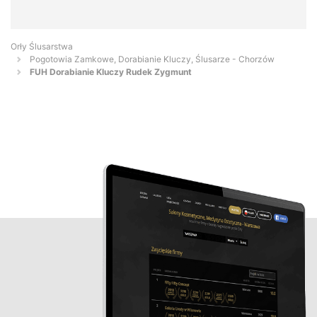
Orły Ślusarstwa
Pogotowia Zamkowe, Dorabianie Kluczy, Ślusarze - Chorzów
FUH Dorabianie Kluczy Rudek Zygmunt