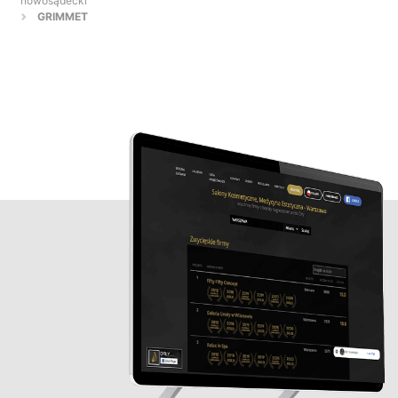
nowosądecki
GRIMMET