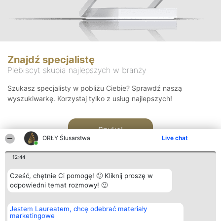
Znajdź specjalistę
Plebiscyt skupia najlepszych w branży
Szukasz specjalisty w pobliżu Ciebie? Sprawdź naszą
wyszukiwarkę. Korzystaj tylko z usług najlepszych!
Szukaj
ORŁY Ślusarstwa
Live chat
12:44
Cześć, chętnie Ci pomogę! 🙂 Kliknij proszę w
odpowiedni temat rozmowy! 🙂
Organizator plebiscytu
Plebiscyt
Kontakt
Jestem Laureatem, chcę odebrać materiały
Bright Side Solutions sp. z o.
Laureaci
Kontakt
marketingowe
o. sp. k.
Lista