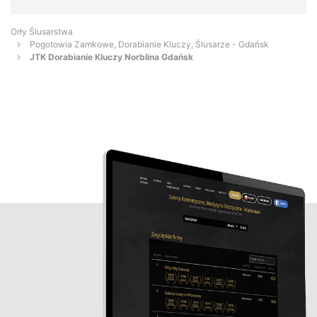
Orły Ślusarstwa
Pogotowia Zamkowe, Dorabianie Kluczy, Ślusarze - Gdańsk
JTK Dorabianie Kluczy Norblina Gdańsk