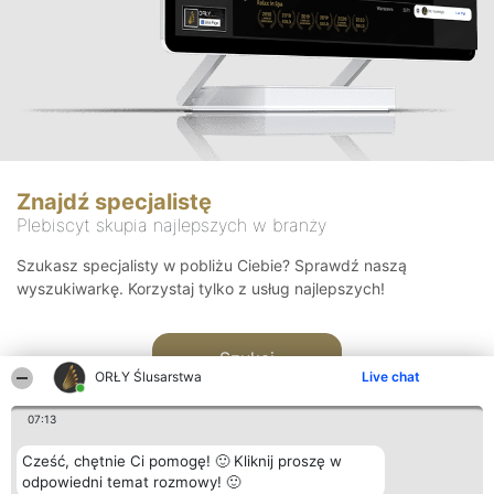
Znajdź specjalistę
Plebiscyt skupia najlepszych w branży
Szukasz specjalisty w pobliżu Ciebie? Sprawdź naszą
wyszukiwarkę. Korzystaj tylko z usług najlepszych!
Szukaj
ORŁY Ślusarstwa
Live chat
07:13
Cześć, chętnie Ci pomogę! 🙂 Kliknij proszę w
odpowiedni temat rozmowy! 🙂