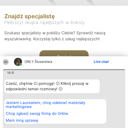
Znajdź specjalistę
Plebiscyt skupia najlepszych w branży
Szukasz specjalisty w pobliżu Ciebie? Sprawdź naszą
wyszukiwarkę. Korzystaj tylko z usług najlepszych!
Szukaj
ORŁY Ślusarstwa
Live chat
18:31
Cześć, chętnie Ci pomogę! 🙂 Kliknij proszę w
odpowiedni temat rozmowy! 🙂
Organizator plebiscytu
Plebiscyt
Kontakt
Jestem Laureatem, chcę odebrać materiały
Bright Side Solutions sp. z o.
Laureaci
Kontakt
marketingowe
o. sp. k.
Lista
ul. Ruska 22
wszystkich
Chcę zgłosić swoją firmę do Orłów
Wrocław 50-079
Laureatów
Mam inną sprawę
KRS 0000749100 | Regon
Zasady
381313360 | NIP 8943132676
Regulamin