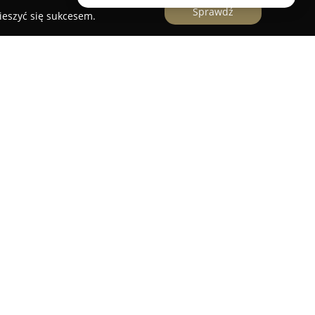
Sprawdź
ieszyć się sukcesem.
szkowie to uznany zakład ślusarski, cieszący się
nalizm oraz rozbudowaną ofertę usług.
się w dorabianiu kluczy i awaryjnym otwieraniu
uteczną obsługę w sytuacjach nagłych. Wysoki
ść w realizacji zleceń są regularnie doceniane
y ocena 4.6 na podstawie wielu opinii.
kompleksowe dorabianie i kodowanie kluczy
na i naprawa zamków oraz stacyjek
e bazą przekraczającą 4000 rodzajów kluczy, co
zność i precyzję wykonania zleceń. Na tle