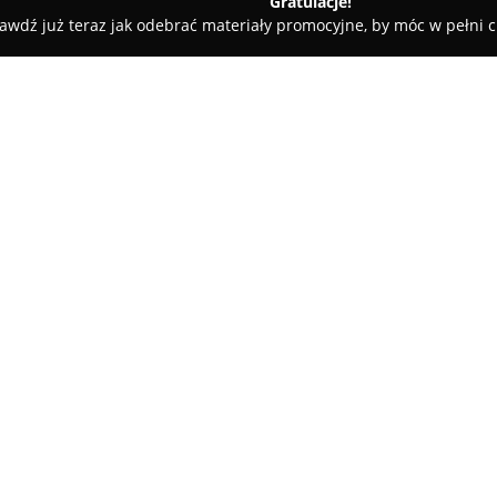
Gratulacje!
awdź już teraz jak odebrać materiały promocyjne, by móc w pełni c
 Kluczy, Ślusarze - Wyszków
Ekspres Serwis
O firmie:
Ekspres Serwis
z siedzibą w Wy
renomą ze względu na profesjo
Przedsiębiorstwo specjalizuje 
drzwi, zapewniając szybką i sk
poziom doświadczenia i sprawno
przez klientów, o czym świadcz
W zakres usług wchodzi także 
samochodowych, a także wymia
samochodowych. Firma dysponuj
przekłada się na wysoką skutec