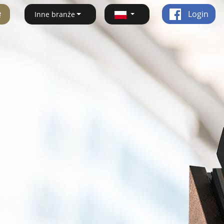
ę
Login
Inne branże