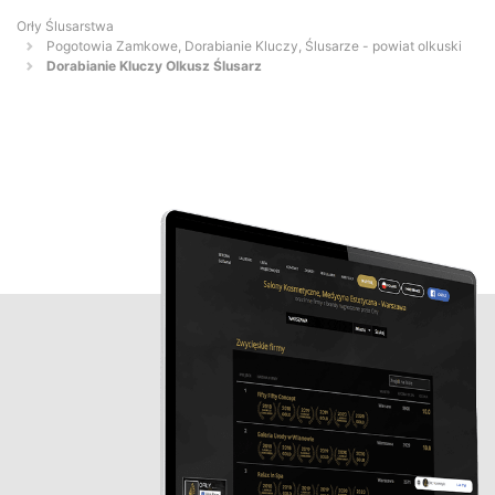
Orły Ślusarstwa
Pogotowia Zamkowe, Dorabianie Kluczy, Ślusarze - powiat olkuski
Dorabianie Kluczy Olkusz Ślusarz