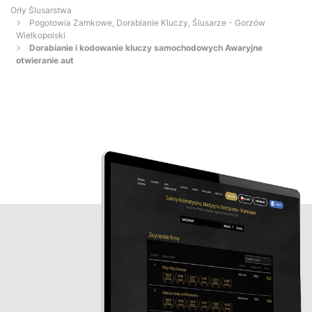
Orły Ślusarstwa
Pogotowia Zamkowe, Dorabianie Kluczy, Ślusarze - Gorzów
Wielkopolski
Dorabianie i kodowanie kluczy samochodowych Awaryjne
otwieranie aut