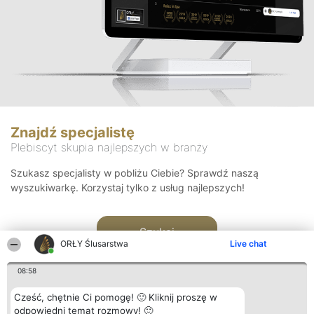
Znajdź specjalistę
Plebiscyt skupia najlepszych w branży
Szukasz specjalisty w pobliżu Ciebie? Sprawdź naszą
wyszukiwarkę. Korzystaj tylko z usług najlepszych!
Szukaj
ORŁY Ślusarstwa
Live chat
08:58
Cześć, chętnie Ci pomogę! 🙂 Kliknij proszę w
odpowiedni temat rozmowy! 🙂