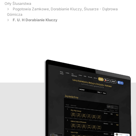
Orły Ślusarstwa
Pogotowia Zamkowe, Dorabianie Kluczy, Ślusarze - Dąbrowa
Górnicza
F. U. H Dorabianie Kluczy