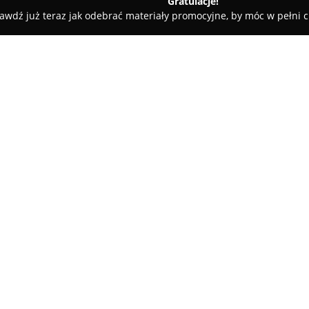
Gratulacje!
awdź już teraz jak odebrać materiały promocyjne, by móc w pełni c
Kluczy, Ślusarze - Szczecin
Bugajewski L. Naprawa stacyjek
zamków
O firmie:
Bugajewski
w Szczecinie to fir
zakresu usług ślusarstwa samo
Mieszka I 19. Przedsiębiorstwo
się na profesjonalnych napraw
elektroniki. Oferta obejmuje t
samochodowych, zarówno tych 
technologicznie rozwiązań elek
Firma realizuje też usługi dor
elektronicznych i pilotów, co
do pojazdów. W asortymencie u