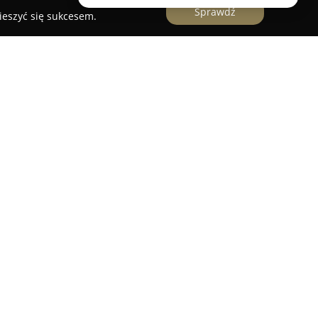
Sprawdź
ieszyć się sukcesem.
 i zamków samochodowych
ma specjalizująca się w świadczeniu szerokiego
chodowego, mająca swoją siedzibę przy ulicy
, działające nieprzerwanie od 1991 roku, skupia
ach i serwisie immobilizerów oraz pojazdowej
akże dokładne naprawy zamków i stacyjek
mechanicznych, jak i zaawansowanych
tronicznych.
abiania kluczy, a także programowania kluczy
 przywraca pełną funkcjonalność systemów dostępu
sług znajdują się ponadto awaryjne otwieranie