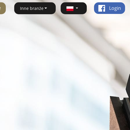
ę
Login
Inne branże