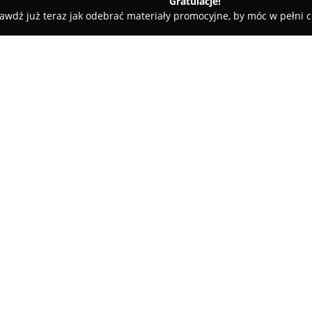
Gratulacje!
awdź już teraz jak odebrać materiały promocyjne, by móc w pełni c
 Kluczy, Ślusarze - Andrychów
Auto-Klucz Serwis
O firmie:
Auto-Klucz Serwis
, zlokalizow
samochodowym, oferując szerok
elektroniką pojazdową. Przedsi
programowaniem kluczy samoch
klucza. W ich ofercie znajduje
przeprowadzane z zachowaniem 
uszkodzeń.
Firma naprawia również piloty, 
usługi komputerowego, precyzy
wykorzystuje nowoczesny park