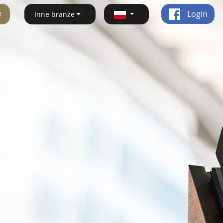
ę
Login
Inne branże