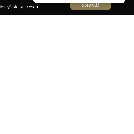
Sprawdź
ieszyć się sukcesem.
any w Sułkowicach, specjalizuje się w ślusarstwie
i zakres usług związanych z kluczami oraz
ębiorstwo zajmuje się zarówno dorabianiem, jak i
odowych, także w przypadkach całkowitej utraty
 się awaryjne, bezinwazyjne otwieranie pojazdów,
najwyższej staranności, by nie doszło do
stacyjki i wkładki zamków, a także świadczy
jnego wycinania kluczy. Auto-Klucz Serwis
 maszynowy oraz sprawdzone, ręczne narzędzia,