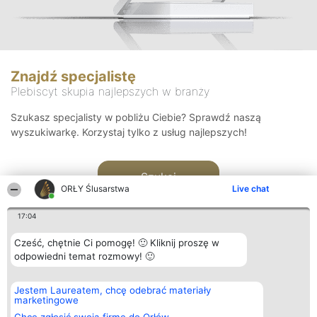
Znajdź specjalistę
Plebiscyt skupia najlepszych w branży
Szukasz specjalisty w pobliżu Ciebie? Sprawdź naszą
wyszukiwarkę. Korzystaj tylko z usług najlepszych!
Szukaj
ORŁY Ślusarstwa
Live chat
17:04
Cześć, chętnie Ci pomogę! 🙂 Kliknij proszę w
odpowiedni temat rozmowy! 🙂
Organizator plebiscytu
Plebiscyt
Kontakt
Jestem Laureatem, chcę odebrać materiały
Bright Side Solutions sp. z o.
Laureaci
Kontakt
marketingowe
o. sp. k.
Lista
ul. Ruska 22
wszystkich