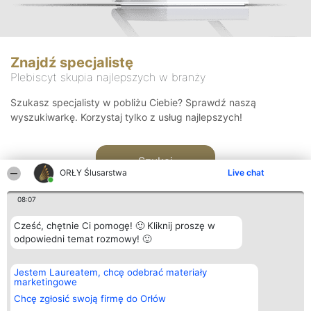
Znajdź specjalistę
Plebiscyt skupia najlepszych w branży
Szukasz specjalisty w pobliżu Ciebie? Sprawdź naszą
wyszukiwarkę. Korzystaj tylko z usług najlepszych!
Szukaj
ORŁY Ślusarstwa
Live chat
08:07
Cześć, chętnie Ci pomogę! 🙂 Kliknij proszę w
odpowiedni temat rozmowy! 🙂
Organizator plebiscytu
Plebiscyt
Kontakt
Jestem Laureatem, chcę odebrać materiały
Bright Side Solutions sp. z o.
Laureaci
Kontakt
marketingowe
o. sp. k.
Lista
ul. Ruska 22
wszystkich
Chcę zgłosić swoją firmę do Orłów
Wrocław 50-079
Laureatów