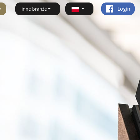
ę
Login
Inne branże