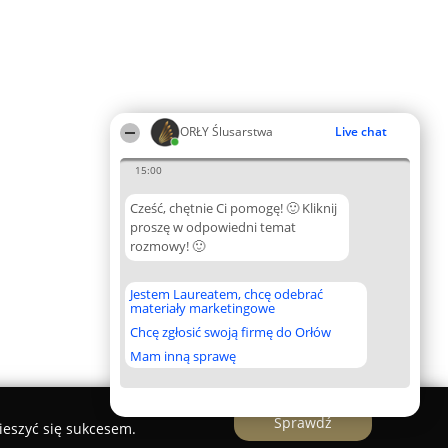
ORŁY Ślusarstwa
Live chat
15:00
Cześć, chętnie Ci pomogę! 🙂 Kliknij
proszę w odpowiedni temat
rozmowy! 🙂
Jestem Laureatem, chcę odebrać
materiały marketingowe
Chcę zgłosić swoją firmę do Orłów
Mam inną sprawę
Sprawdź
ieszyć się sukcesem.