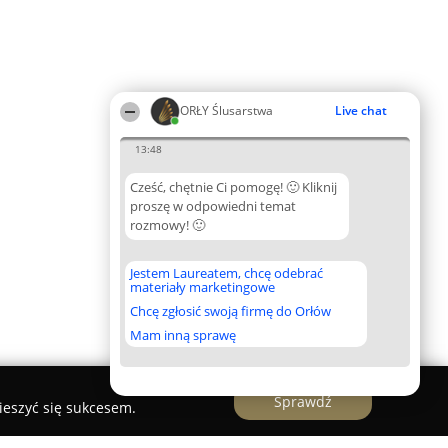
ORŁY Ślusarstwa
Live chat
13:48
Cześć, chętnie Ci pomogę! 🙂 Kliknij
proszę w odpowiedni temat
rozmowy! 🙂
Jestem Laureatem, chcę odebrać
materiały marketingowe
Chcę zgłosić swoją firmę do Orłów
Mam inną sprawę
Sprawdź
ieszyć się sukcesem.