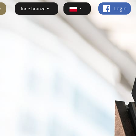
ę
Login
Inne branże