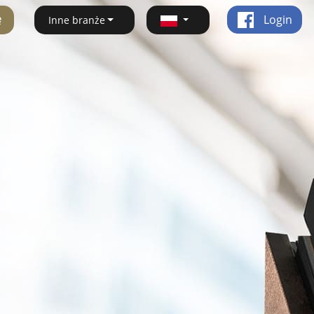
ę
Login
Inne branże