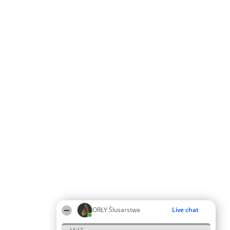
ORŁY Ślusarstwa
Live chat
14:17