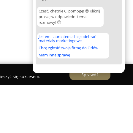
Cześć, chętnie Ci pomogę! 🙂 Kliknij
proszę w odpowiedni temat
rozmowy! 🙂
Jestem Laureatem, chcę odebrać
materiały marketingowe
Chcę zgłosić swoją firmę do Orłów
Mam inną sprawę
Sprawdź
ieszyć się sukcesem.
lnicze Burda Andrzej