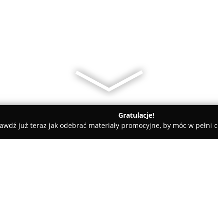
Gratulacje!
awdź już teraz jak odebrać materiały promocyjne, by móc w pełni c
 Kluczy, Ślusarze - Tomaszów Lubelski
Usługi Ślusarsko Spawa
 Andrzej