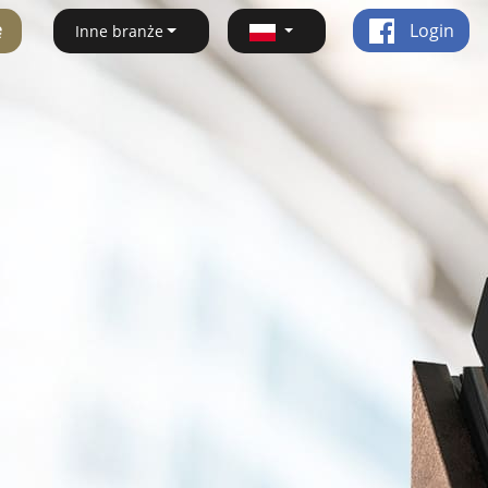
ę
Login
Inne branże