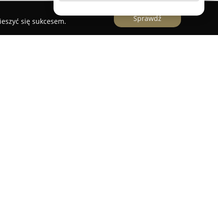
Sprawdź
ieszyć się sukcesem.
nie rozwijająca się firma, mająca swoją siedzibę
26c, skoncentrowana na świadczeniu fachowych
nsowanej obróbce metali. Od momentu
ietnia 2017 roku przedsiębiorstwo stale poszerza
jąc klientom rozwiązania o wysokim standardzie
zemysłowego.
ompetencji jest zarówno obróbka mechaniczna,
metali, co odróżnia firmę od innych podmiotów w
rofil umożliwia firmie realizację skomplikowanych