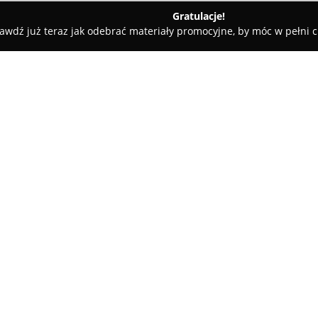
Gratulacje!
awdź już teraz jak odebrać materiały promocyjne, by móc w pełni c
Kluczy, Ślusarze - powiat tarnowski
Ślusarnia Urbanek
O firmie:
Ślusarnia Urbanek
to dynamicz
w Radłowie przy ulicy Leśnej 
usług ślusarskich oraz zaawa
rozpoczęcia działalności 10 kw
zakres swoich usług, dostarcza
w dziedzinie przetwórstwa pr
Jednym z głównych obszarów k
jak i termochemiczna różnych 
regionie. Ów specjalistyczny p