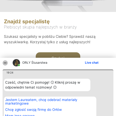
Znajdź specjalistę
Plebiscyt skupia najlepszych w branży
Szukasz specjalisty w pobliżu Ciebie? Sprawdź naszą
wyszukiwarkę. Korzystaj tylko z usług najlepszych!
Szukaj
ORŁY Ślusarstwa
Live chat
19:24
Cześć, chętnie Ci pomogę! 🙂 Kliknij proszę w
odpowiedni temat rozmowy! 🙂
Organizator plebiscytu
Plebiscyt
Kontakt
Jestem Laureatem, chcę odebrać materiały
Bright Side Solutions sp. z o.
Laureaci
Kontakt
marketingowe
o. sp. k.
Lista
ul. Ruska 22
wszystkich
Chcę zgłosić swoją firmę do Orłów
Wrocław 50-079
Laureatów
Mam inną sprawę
KRS 0000749100 | Regon
Zasady