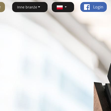
ę
Login
Inne branże