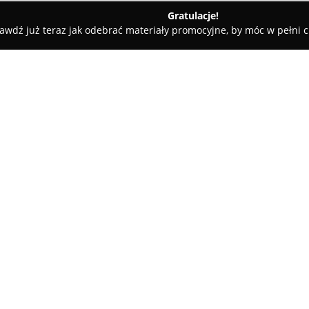
Gratulacje!
awdź już teraz jak odebrać materiały promocyjne, by móc w pełni c
Kluczy, Ślusarze - Nowy Targ
Arkadia Rafał Juszczak
O firmie:
Arkadia Rafał Juszczak
to firm
świadczeniu kompleksowych usłu
grawerowanie laserowe. Przedsię
od lat obsługuje zarówno klien
gospodarcze. Wieloletnie dośw
istotne atuty firmy. W zakresie
dorabianie kluczy mieszkaniow
transponderem, udzielając na n
wybór kluczy na terenie Podhal