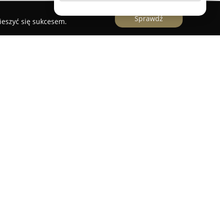
Sprawdź
ieszyć się sukcesem.
a z Nowego Targu, która specjalizuje się w
g ślusarskich, a także oferuje druk oraz
biorstwo działa przy ulicy Jana Kilińskiego 15 i
tów indywidualnych, jak i większe podmioty
iadczenie oraz wysoka jakość usług stanowią
 działalności ślusarskiej, Arkadia wykonuje
ych i samochodowych, w tym także kluczy z
ie dożywotniej gwarancji i zapewniając szeroki
a.