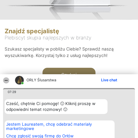
Znajdź specjalistę
Plebiscyt skupia najlepszych w branży
Szukasz specjalisty w pobliżu Ciebie? Sprawdź naszą
wyszukiwarkę. Korzystaj tylko z usług najlepszych!
Szukaj
ORŁY Ślusarstwa
Live chat
07:29
Cześć, chętnie Ci pomogę! 🙂 Kliknij proszę w
odpowiedni temat rozmowy! 🙂
Organizator plebiscytu
Plebiscyt
Kontakt
Jestem Laureatem, chcę odebrać materiały
Bright Side Solutions sp. z o.
Laureaci
Kontakt
marketingowe
o. sp. k.
Lista
ul. Ruska 22
wszystkich
Chcę zgłosić swoją firmę do Orłów