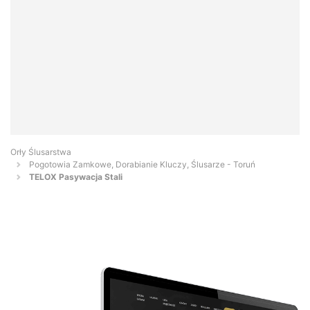
Orły Ślusarstwa
Pogotowia Zamkowe, Dorabianie Kluczy, Ślusarze - Toruń
TELOX Pasywacja Stali