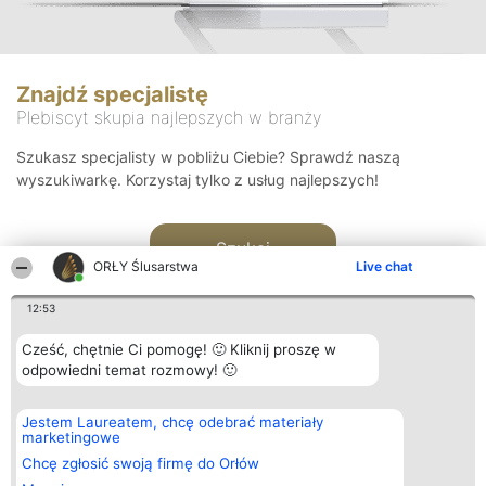
Znajdź specjalistę
Plebiscyt skupia najlepszych w branży
Szukasz specjalisty w pobliżu Ciebie? Sprawdź naszą
wyszukiwarkę. Korzystaj tylko z usług najlepszych!
Szukaj
ORŁY Ślusarstwa
Live chat
12:53
Cześć, chętnie Ci pomogę! 🙂 Kliknij proszę w
odpowiedni temat rozmowy! 🙂
Organizator plebiscytu
Plebiscyt
Kontakt
Jestem Laureatem, chcę odebrać materiały
Bright Side Solutions sp. z o.
Laureaci
Kontakt
marketingowe
o. sp. k.
Lista
ul. Ruska 22
wszystkich
Chcę zgłosić swoją firmę do Orłów
Wrocław 50-079
Laureatów