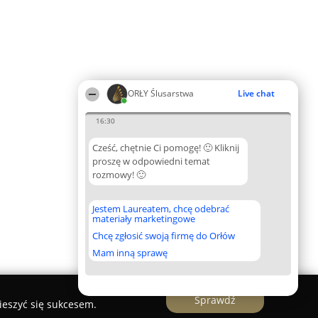
ORŁY Ślusarstwa
Live chat
16:30
Cześć, chętnie Ci pomogę! 🙂 Kliknij
proszę w odpowiedni temat
rozmowy! 🙂
Jestem Laureatem, chcę odebrać
materiały marketingowe
Chcę zgłosić swoją firmę do Orłów
Mam inną sprawę
Sprawdź
ieszyć się sukcesem.