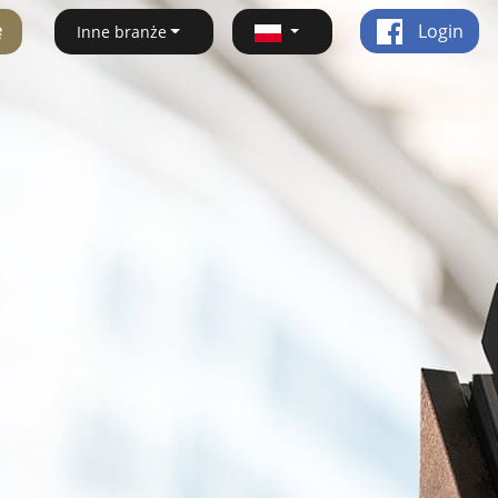
ę
Login
Inne branże