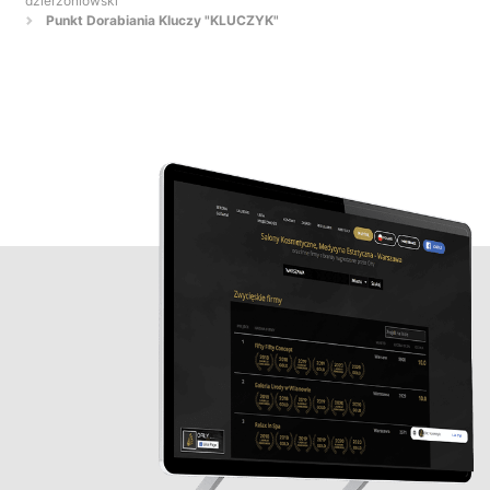
dzierżoniowski
Punkt Dorabiania Kluczy "KLUCZYK"