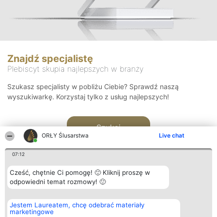
Znajdź specjalistę
Plebiscyt skupia najlepszych w branży
Szukasz specjalisty w pobliżu Ciebie? Sprawdź naszą
wyszukiwarkę. Korzystaj tylko z usług najlepszych!
Szukaj
ORŁY Ślusarstwa
Live chat
07:12
Cześć, chętnie Ci pomogę! 🙂 Kliknij proszę w
odpowiedni temat rozmowy! 🙂
Organizator plebiscytu
Plebiscyt
Kontakt
Jestem Laureatem, chcę odebrać materiały
Bright Side Solutions sp. z o.
Laureaci
Kontakt
marketingowe
o. sp. k.
Lista