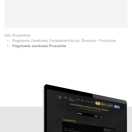
Orły Ślusarstwa
Pogotowia Zamkowe, Dorabianie Kluczy, Ślusarze - Pruszków
Pogotowie zamkowe Pruszków