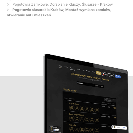
Pogotowia Zamkowe, Dorabianie Kluczy, Ślusarze - Kraków
Pogotowie ślusarskie Kraków, Montaż wymiana zamków,
otwieranie aut i mieszkań