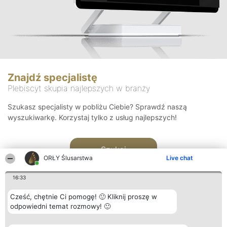
Znajdź specjalistę
Plebiscyt skupia najlepszych w branży
Szukasz specjalisty w pobliżu Ciebie? Sprawdź naszą
wyszukiwarkę. Korzystaj tylko z usług najlepszych!
Szukaj
ORŁY Ślusarstwa
Live chat
16:33
Cześć, chętnie Ci pomogę! 🙂 Kliknij proszę w
odpowiedni temat rozmowy! 🙂
Organizator plebiscytu
Plebiscyt
Kontakt