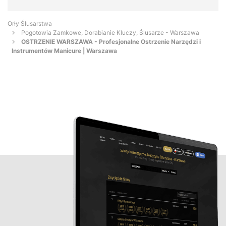
Orły Ślusarstwa
Pogotowia Zamkowe, Dorabianie Kluczy, Ślusarze - Warszawa
OSTRZENIE WARSZAWA - Profesjonalne Ostrzenie Narzędzi i
Instrumentów Manicure | Warszawa