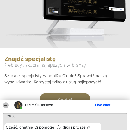
Znajdź specjalistę
Plebiscyt skupia najlepszych w branży
Szukasz specjalisty w pobliżu Ciebie? Sprawdź naszą
wyszukiwarkę. Korzystaj tylko z usług najlepszych!
Szukaj
ORŁY Ślusarstwa
Live chat
20:56
Cześć, chętnie Ci pomogę! 🙂 Kliknij proszę w