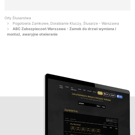
Orły Ślusarstwa
Pogotowia Zamkowe, Dorabianie Kluczy, Ślusarze - Warszawa
ABC Zabezpieczeń Warszawa - Zamek do drzwi wymiana i
montaż, awaryjne otwieranie