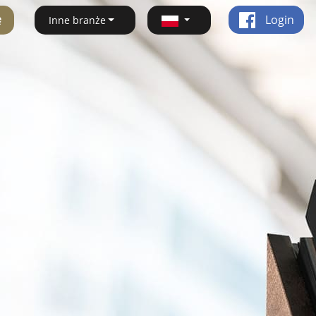
ę
Login
Inne branże