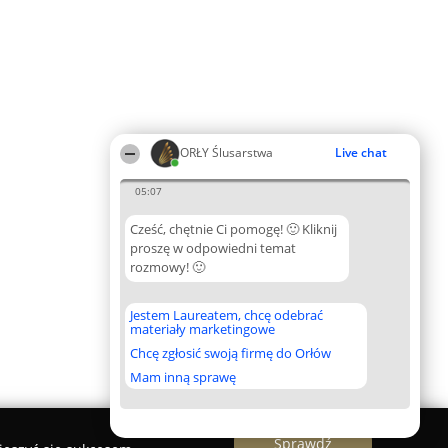
ORŁY Ślusarstwa
Live chat
05:07
Cześć, chętnie Ci pomogę! 🙂 Kliknij
proszę w odpowiedni temat
rozmowy! 🙂
Jestem Laureatem, chcę odebrać
materiały marketingowe
Chcę zgłosić swoją firmę do Orłów
Mam inną sprawę
Sprawdź