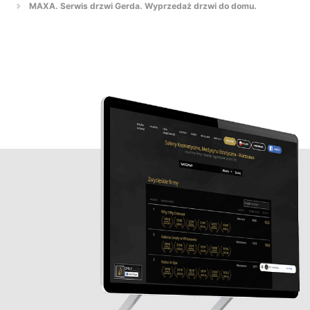
MAXA. Serwis drzwi Gerda. Wyprzedaż drzwi do domu.