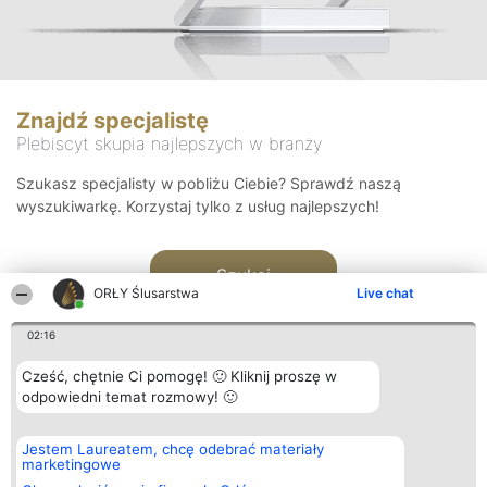
Znajdź specjalistę
Plebiscyt skupia najlepszych w branży
Szukasz specjalisty w pobliżu Ciebie? Sprawdź naszą
wyszukiwarkę. Korzystaj tylko z usług najlepszych!
Szukaj
ORŁY Ślusarstwa
Live chat
02:16
Cześć, chętnie Ci pomogę! 🙂 Kliknij proszę w
odpowiedni temat rozmowy! 🙂
Organizator plebiscytu
Plebiscyt
Kontakt
Jestem Laureatem, chcę odebrać materiały
Bright Side Solutions sp. z o.
Laureaci
Kontakt
marketingowe
o. sp. k.
Lista
ul. Ruska 22
wszystkich