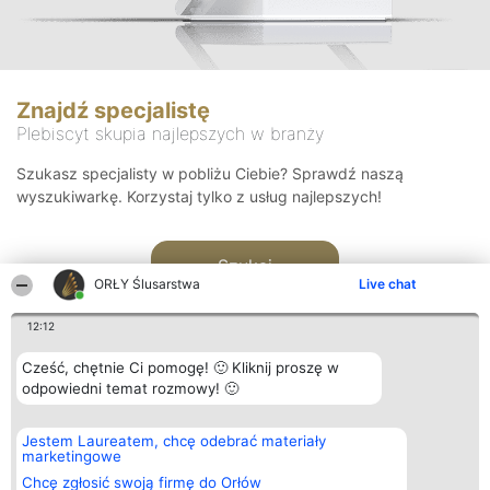
Znajdź specjalistę
Plebiscyt skupia najlepszych w branży
Szukasz specjalisty w pobliżu Ciebie? Sprawdź naszą
wyszukiwarkę. Korzystaj tylko z usług najlepszych!
Szukaj
ORŁY Ślusarstwa
Live chat
12:12
Cześć, chętnie Ci pomogę! 🙂 Kliknij proszę w
odpowiedni temat rozmowy! 🙂
Organizator plebiscytu
Plebiscyt
Kontakt
Jestem Laureatem, chcę odebrać materiały
Bright Side Solutions sp. z o.
Laureaci
Kontakt
marketingowe
o. sp. k.
Lista
ul. Ruska 22
wszystkich
Chcę zgłosić swoją firmę do Orłów