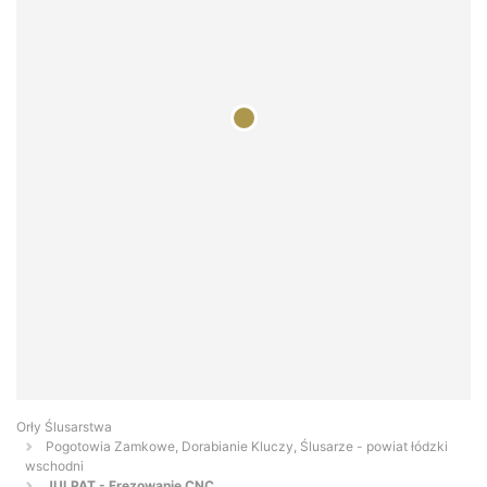
Orły Ślusarstwa
Pogotowia Zamkowe, Dorabianie Kluczy, Ślusarze - powiat łódzki
wschodni
JULPAT - Frezowanie CNC