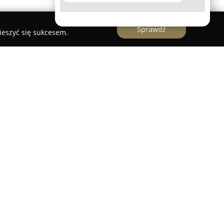
Sprawdź
ieszyć się sukcesem.
ie
znaniu swoją działalność prowadzi renomowana
ez Dariusza Kuryłowicza. Przedsiębiorstwo
g obejmujących profesjonalne wsparcie w
rwencji ślusarza. W ofercie dostępne jest
wieranie drzwi w mieszkaniach, domach oraz
wykwalifikowaną kadrę z bogatym
wysoką jakość świadczonych usług.
muje także specjalistyczny montaż, naprawy oraz