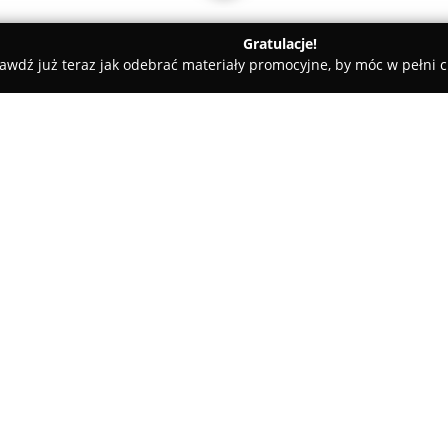
Gratulacje!
awdź już teraz jak odebrać materiały promocyjne, by móc w pełni c
Kluczy, Ślusarze - Poznań
Kuryłowicz Dariusz. Usługi ślusarsk
e
O firmie:
Na Osiedlu Orła Białego w Po
firma ślusarska zarządzana prz
oferuje szeroki wachlarz usłu
przypadkach wymagających inte
sprawne i szybkie awaryjne ot
pojazdach, realizowane przez 
doświadczeniem, co zapewnia 
Zakres działalności firmy obej