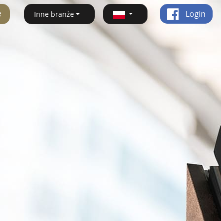
ę
Login
Inne branże