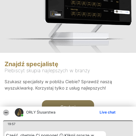
Znajdź specjalistę
Plebiscyt skupia najlepszych w branży
Szukasz specjalisty w pobliżu Ciebie? Sprawdź naszą
wyszukiwarkę. Korzystaj tylko z usług najlepszych!
Szukaj
ORŁY Ślusarstwa
Live chat
19:57
Cześć, chętnie Ci pomogę! 🙂 Kliknij proszę w