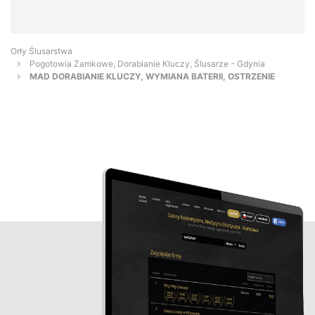
Orły Ślusarstwa
Pogotowia Zamkowe, Dorabianie Kluczy, Ślusarze - Gdynia
MAD DORABIANIE KLUCZY, WYMIANA BATERII, OSTRZENIE