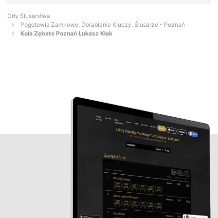
Orły Ślusarstwa
Pogotowia Zamkowe, Dorabianie Kluczy, Ślusarze - Poznań
Koła Zębate Poznań Łukasz Kłak