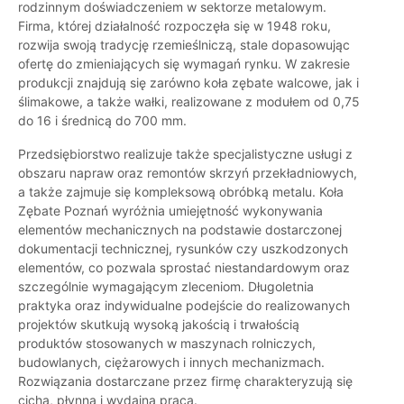
rodzinnym doświadczeniem w sektorze metalowym.
Firma, której działalność rozpoczęła się w 1948 roku,
rozwija swoją tradycję rzemieślniczą, stale dopasowując
ofertę do zmieniających się wymagań rynku. W zakresie
produkcji znajdują się zarówno koła zębate walcowe, jak i
ślimakowe, a także wałki, realizowane z modułem od 0,75
do 16 i średnicą do 700 mm.
Przedsiębiorstwo realizuje także specjalistyczne usługi z
obszaru napraw oraz remontów skrzyń przekładniowych,
a także zajmuje się kompleksową obróbką metalu. Koła
Zębate Poznań wyróżnia umiejętność wykonywania
elementów mechanicznych na podstawie dostarczonej
dokumentacji technicznej, rysunków czy uszkodzonych
elementów, co pozwala sprostać niestandardowym oraz
szczególnie wymagającym zleceniom. Długoletnia
praktyka oraz indywidualne podejście do realizowanych
projektów skutkują wysoką jakością i trwałością
produktów stosowanych w maszynach rolniczych,
budowlanych, ciężarowych i innych mechanizmach.
Rozwiązania dostarczane przez firmę charakteryzują się
cichą, płynną i wydajną pracą.