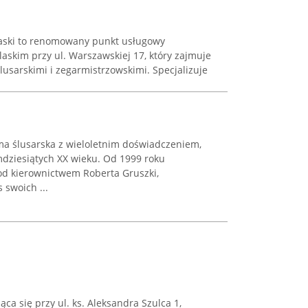
laski to renomowany punkt usługowy
askim przy ul. Warszawskiej 17, który zajmuje
lusarskimi i zegarmistrzowskimi. Specjalizuje
rma ślusarska z wieloletnim doświadczeniem,
emdziesiątych XX wieku. Od 1999 roku
pod kierownictwem Roberta Gruszki,
 swoich ...
ca się przy ul. ks. Aleksandra Szulca 1,