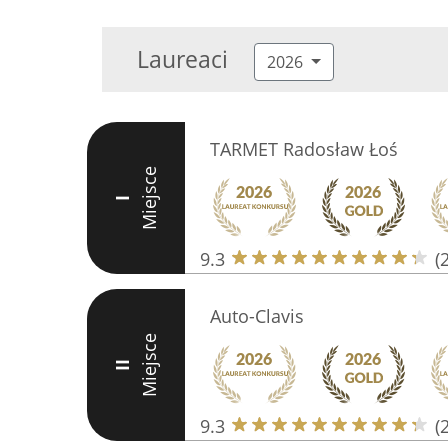
Laureaci
2026
TARMET Radosław Łoś
Miejsce
I
9.3
(
Auto-Clavis
Miejsce
II
9.3
(