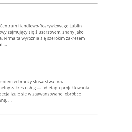
e Centrum Handlowo-Rozrywkowego Lublin
owy zajmujący się ślusarstwem, znany jako
za. Firma ta wyróżnia się szerokim zakresem
 ...
czeniem w branży ślusarstwa oraz
 pełny zakres usług — od etapu projektowania
pecjalizuje się w zaawansowanej obróbce
ną, ...