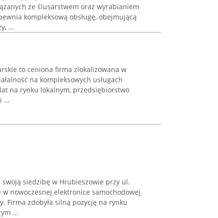
wiązanych ze ślusarstwem oraz wyrabianiem
apewnia kompleksową obsługę, obejmującą
, ...
arskie to ceniona firma zlokalizowana w
ziałalność na kompleksowych usługach
 lat na rynku lokalnym, przedsiębiorstwo
 ...
swoją siedzibę w Hrubieszowie przy ul.
się w nowoczesnej elektronice samochodowej
y. Firma zdobyła silną pozycję na rynku
ym ...