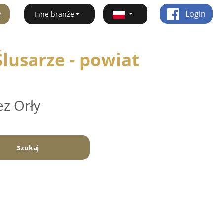
ę
Login
Inne branże
lusarze - powiat
ez Orły
Szukaj