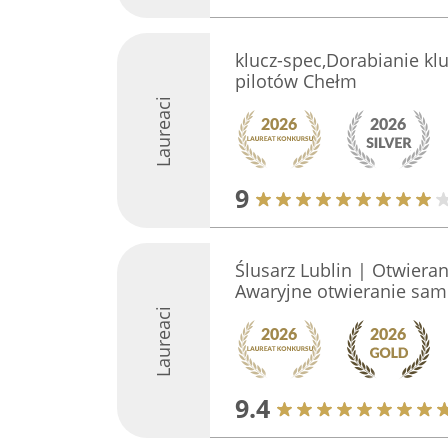
klucz-spec,Dorabianie kl
pilotów Chełm
Laureaci
9
Ślusarz Lublin | Otwiera
Awaryjne otwieranie sa
Laureaci
9.4