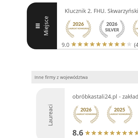
Klucznik 2. FHU. Skwarzyński
Miejsce
III
9.0
(
Inne firmy z województwa
obróbkastali24.pl - zakła
Laureaci
8.6