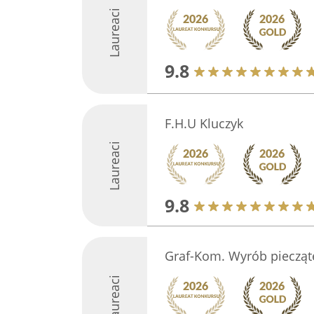
Laureaci
9.8
F.H.U Kluczyk
Laureaci
9.8
Graf-Kom. Wyrób piecząte
Laureaci