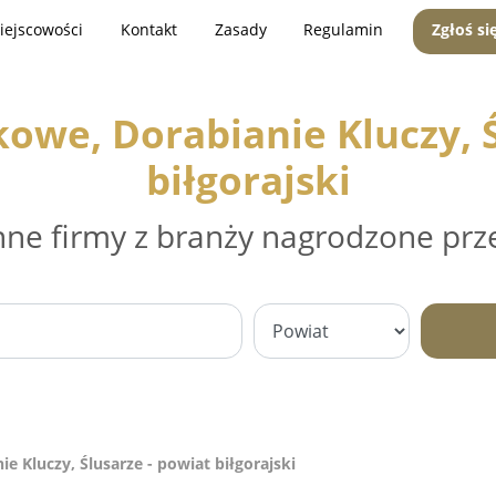
iejscowości
Kontakt
Zasady
Regulamin
Zgłoś si
we, Dorabianie Kluczy, Ś
biłgorajski
nne firmy z branży nagrodzone prz
 Kluczy, Ślusarze - powiat biłgorajski