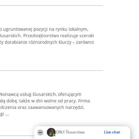
o ugruntowanej pozycji na rynku lokalnym,
lusarskich. Przedsiębiorstwo realizuje szeroki
eży dorabianie różnorodnych kluczy – zarówno
ykonawcą usług ślusarskich, oferującym
łą dobę, także w dni wolne od pracy. Firma
iadczenia oraz zaawansowanych narzędzi,
i ...
ORŁY Ślusarstwa
Live chat