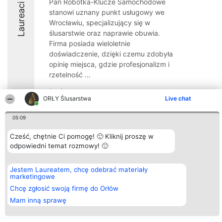
Pan Robótka-Klucze Samochodowe
Laureaci
stanowi uznany punkt usługowy we
Wrocławiu, specjalizujący się w
ślusarstwie oraz naprawie obuwia.
Firma posiada wieloletnie
doświadczenie, dzięki czemu zdobyła
opinię miejsca, gdzie profesjonalizm i
rzetelność ...
9.6
ORŁY Ślusarstwa
Live chat
05:09
Organizator plebiscytu
Plebiscyt
Kontakt
Bright Side Solutions sp. z o.
Cześć, chętnie Ci pomogę! 🙂 Kliknij proszę w
Laureaci
Kontakt
o. sp. k.
Lista
odpowiedni temat rozmowy! 🙂
ul. Ruska 22
wszystkich
Wrocław 50-079
Laureatów
KRS 0000749100 | Regon
Zasady
Jestem Laureatem, chcę odebrać materiały
381313360 | NIP 8943132676
Regulamin
marketingowe
+48 508 492 400
Polityka
Chcę zgłosić swoją firmę do Orłów
Prywatności
Mam inną sprawę