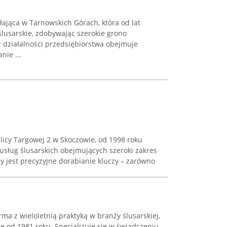
ałająca w Tarnowskich Górach, która od lat
lusarskie, zdobywając szerokie grono
 działalności przedsiębiorstwa obejmuje
nie ...
ulicy Targowej 2 w Skoczowie, od 1998 roku
 usług ślusarskich obejmujących szeroki zakres
my jest precyzyjne dorabianie kluczy – zarówno
ma z wieloletnią praktyką w branży ślusarskiej,
e od 1981 roku. Specjalizuje się w świadczeniu