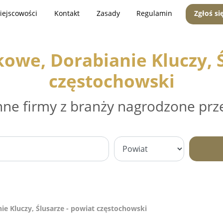
iejscowości
Kontakt
Zasady
Regulamin
Zgłoś si
we, Dorabianie Kluczy, Ś
częstochowski
nne firmy z branży nagrodzone prz
e Kluczy, Ślusarze - powiat częstochowski