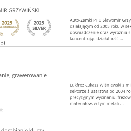
MIR GRZYWIŃSKI
Auto-Zamki PHU Sławomir Grzy
działającym od 2005 roku w se
doświadczenie oraz wyróżnia s
koncentrując działalność ...
13)
wanie, grawerowanie
Lukfrez Łukasz Wiśniewski z mi
sektorze ślusarstwa od 2004 ro
precyzyjnym wycinaniu, frezo
materiałów, w tym metali ...
 dorabianie kluczy,