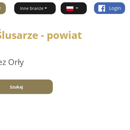
ę
Login
Inne branże
lusarze - powiat
ez Orły
Szukaj