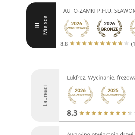
AUTO-ZAMKI P.H.U. SŁAWO
Miejsce
III
8.8
(
Lukfrez. Wycinanie, frezo
Laureaci
8.3
Awaryjne otwieranie drzwi,