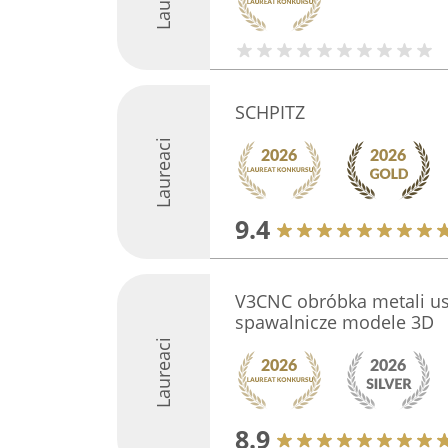
SCHPITZ
Laureaci
9.4
V3CNC obróbka metali usł
spawalnicze modele 3D
Laureaci
8.9