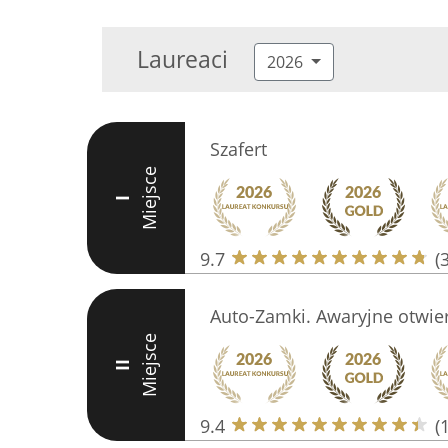
Laureaci
2026
Szafert
Miejsce
I
9.7
(
Auto-Zamki. Awaryjne otwi
Miejsce
II
9.4
(