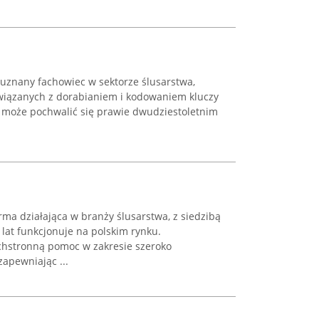
 uznany fachowiec w sektorze ślusarstwa,
wiązanych z dorabianiem i kodowaniem kluczy
a może pochwalić się prawie dwudziestoletnim
.
ma działająca w branży ślusarstwa, z siedzibą
 lat funkcjonuje na polskim rynku.
chstronną pomoc w zakresie szeroko
apewniając ...